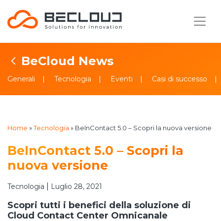
BeCloud News
Generali
Tecnologia
Eventi
Casi di successo
Home
»
Tecnologia
»
BeInContact 5.0 – Scopri la nuova versione
BeInContact 5.0 – Scopri la
nuova versione
|
Tecnologia
Luglio 28, 2021
Scopri tutti i benefici della soluzione di
Cloud Contact Center Omnicanale