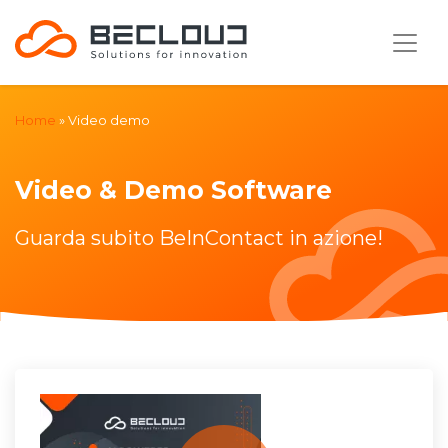
Home
»
Video demo
Video & Demo Software
Guarda subito BeInContact in azione!