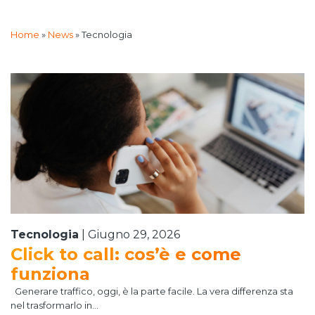
Home
»
News
»
Tecnologia
Tecnologia
|
Giugno 29, 2026
Click to call: cos’è e come
funziona
Generare traffico, oggi, è la parte facile. La vera differenza sta
nel trasformarlo in...