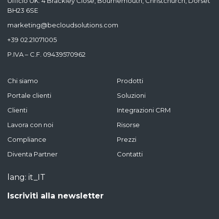
Ufficio UK: 4 Brackley Close, Bournemouth, Christchurch, Dorset
BH23 6SE
marketing@becloudsolutions.com
+39 02.21071005
P.IVA – C.F. 09439570962
Chi siamo
Prodotti
Portale clienti
Soluzioni
Clienti
Integrazioni CRM
Lavora con noi
Risorse
Compliance
Prezzi
Diventa Partner
Contatti
lang: it_IT
Iscriviti alla newsletter