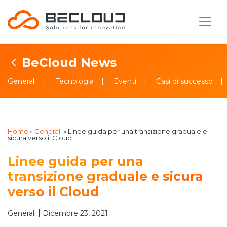
BeCloud News
Generali
Tecnologia
Eventi
Casi di successo
Home
»
Generali
»
Linee guida per una transizione graduale e
sicura verso il Cloud
Linee guida per una
transizione graduale e sicura
verso il Cloud
|
Generali
Dicembre 23, 2021