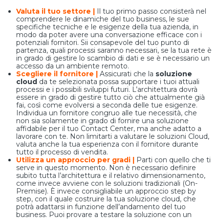
Valuta il tuo settore |
Il tuo primo passo consisterà nel
comprendere le dinamiche del tuo business, le sue
specifiche tecniche e le esigenze della tua azienda, in
modo da poter avere una conversazione efficace con i
potenziali fornitori. Sii consapevole del tuo punto di
partenza, quali processi saranno necessari, se la tua rete è
in grado di gestire lo scambio di dati e se è necessario un
accesso da un ambiente remoto.
Scegliere il fornitore |
Assicurati che la
soluzione
cloud
da te selezionata possa supportare i tuoi attuali
processi e i possibili sviluppi futuri. L’architettura dovrà
essere in grado di gestire tutto ciò che attualmente già
fai, così come evolversi a seconda delle tue esigenze.
Individua un fornitore congruo alle tue necessità, che
non sia solamente in grado di fornire una soluzione
affidabile per il tuo Contact Center, ma anche adatto a
lavorare con te. Non limitarti a valutare le soluzioni Cloud,
valuta anche la tua esperienza con il fornitore durante
tutto il processo di vendita.
Utilizza un approccio per gradi |
Parti con quello che ti
serve in questo momento. Non è necessario definire
subito tutta l’architettura e il relativo dimensionamento,
come invece avviene con le soluzioni tradizionali (On-
Premise). È invece consigliabile un approccio step by
step, con il quale costruire la tua soluzione cloud, che
potrà adattarsi in funzione dell’andamento del tuo
business. Puoi provare a testare la soluzione con un