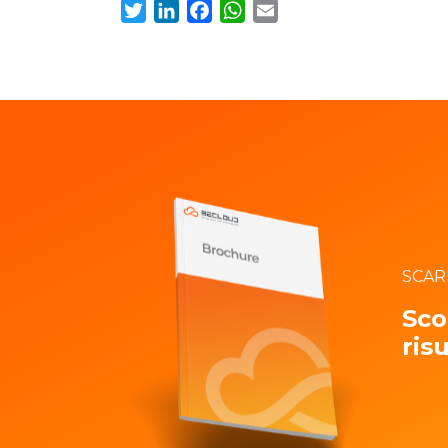
SCAR
Sco
risu