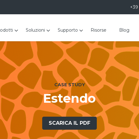
+39
odotti
Soluzioni
Supporto
Risorse
Blog
CASE STUDY
Estendo
SCARICA IL PDF