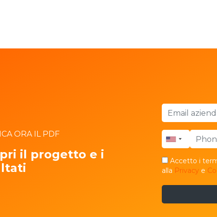
ICA ORA IL PDF
pri il progetto e i
Accetto i termi
ltati
alla
Privacy
e
Co