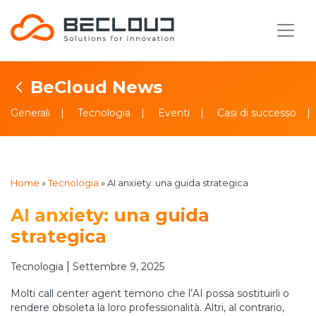
BeCloud News
Generali
Tecnologia
Eventi
Casi di successo
Home
»
Tecnologia
»
AI anxiety: una guida strategica
AI anxiety: una guida
strategica
|
Tecnologia
Settembre 9, 2025
Molti call center agent temono che l’AI possa sostituirli o
rendere obsoleta la loro professionalità. Altri, al contrario,