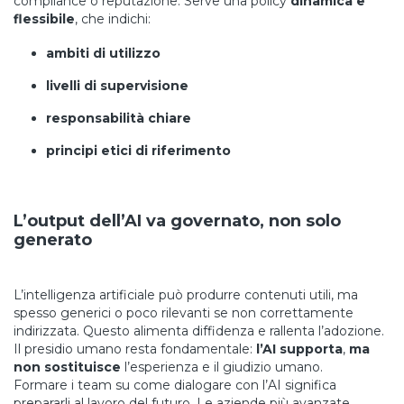
compliance o reputazione. Serve una policy
dinamica e
flessibile
, che indichi:
ambiti di utilizzo
livelli di supervisione
responsabilità chiare
principi etici di riferimento
L’output dell’AI va governato, non solo
generato
L’intelligenza artificiale può produrre contenuti utili, ma
spesso generici o poco rilevanti se non correttamente
indirizzata. Questo alimenta diffidenza e rallenta l’adozione.
Il presidio umano resta fondamentale:
l’AI supporta
,
ma
non sostituisce
l’esperienza e il giudizio umano.
Formare i team su come dialogare con l’AI significa
prepararli al lavoro del futuro. Le aziende più avanzate